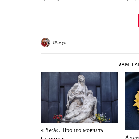
Olusyk
ВАМ Т
«Pietá». Про що мовчать
Амон
Євангелія