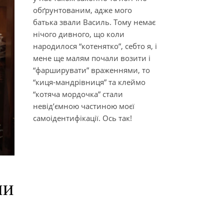
обґрунтованим, адже мого
батька звали Василь. Тому немає
нічого дивного, що коли
народилося “котенятко”, себто я, і
мене ще малям почали возити і
“фарширувати” враженнями, то
“киця-мандрівниця” та клеймо
“котяча мордочка” стали
невід’ємною частиною моєї
самоідентифікації. Ось так!
ни