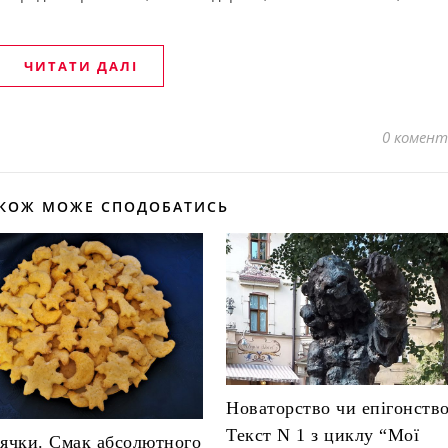
ЧИТАТИ ДАЛІ
0 комент
АКОЖ МОЖЕ СПОДОБАТИСЬ
Новаторство чи епігонств
Текст N 1 з циклу “Мої
ячки. Смак абсолютного