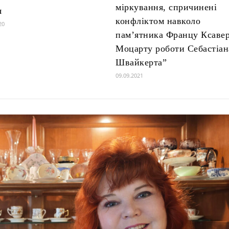
міркування, спричинені
я
конфліктом навколо
20
пам’ятника Францу Ксаве
Моцарту роботи Себастіан
Швайкерта”
09.09.2021