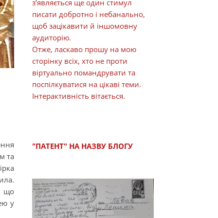
з’являється ще один стимул
писати добротно і небанально,
щоб зацікавити й іншомовну
аудиторію.
Отже, ласкаво прошу на мою
сторінку всіх, хто не проти
віртуально помандрувати та
поспілкуватися на цікаві теми.
Інтерактивність вітається.
ення
"ПАТЕНТ" НА НАЗВУ БЛОГУ
м та
ірка
ила.
, що
ею у