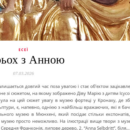
ЕСЕЇ
ьох з Анною
07.03.2026
лишається довгий час поза увагою і стає об’єктом зацікавл
не зі сюжетом, на якому зображено Діву Марію з дитям Ісусо
ула на цей сюжет увагу в музею фортеці у Кронаху, де зб
птури, є, напевно, однією з найбільш вражаючих, які я бач
льного музею в Мюнхені, який посідає стільки експонатів
о музею просто неможливо. На ілюстрації вище твори з муз
у, Середня Франконія, липове дерево, 2. “Anna Selbdritt”, біля…