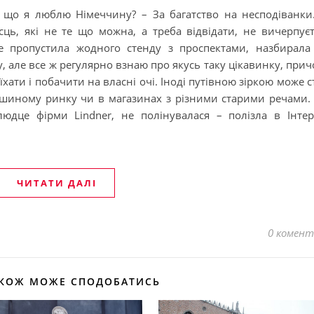
а що я люблю Німеччину? – За багатство на несподіванки
ць, які не те що можна, а треба відвідати, не вичерпуєт
не пропустила жодного стенду з проспектами, назбирала
, але все ж регулярно взнаю про якусь таку цікавинку, прич
їхати і побачити на власні очі. Іноді путівною зіркою може с
ошиному ринку чи в магазинах з різними старими речами.
юдце фірми Lindner, не полінувалася – полізла в Інтер
ЧИТАТИ ДАЛІ
0 комент
АКОЖ МОЖЕ СПОДОБАТИСЬ