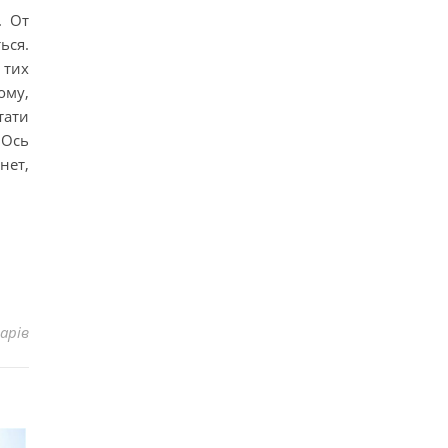
. От
ься.
 тих
ому,
тати
 Ось
нет,
арів