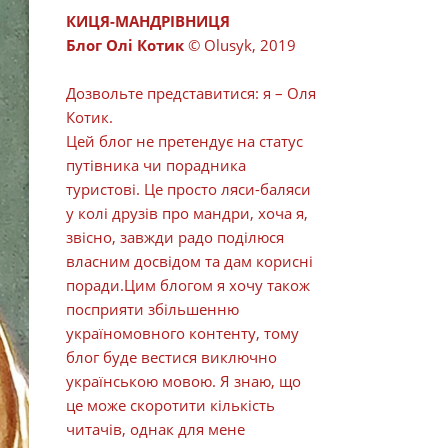
КИЦЯ-МАНДРІВНИЦЯ
Блог Олі Котик
© Olusyk, 2019
Дозвольте представитися: я – Оля
Котик.
Цей блог не претендує на статус
путівника чи порадника
туристові. Це просто ляси-баляси
у колі друзів про мандри, хоча я,
звісно, завжди радо поділюся
власним досвідом та дам корисні
поради.Цим блогом я хочу також
посприяти збільшенню
україномовного контенту, тому
блог буде вестися виключно
українською мовою. Я знаю, що
це може скоротити кількість
читачів, однак для мене