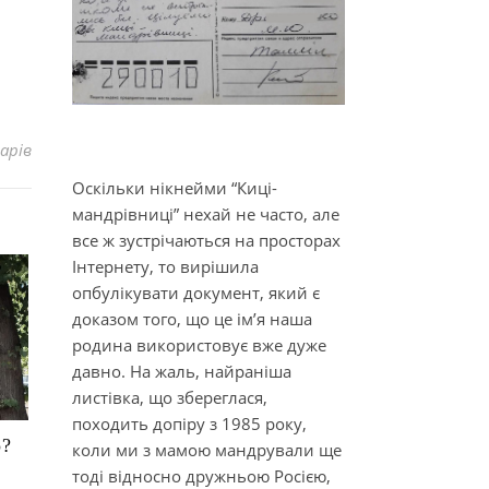
арів
Оскільки нікнейми “Киці-
мандрівниці” нехай не часто, але
все ж зустрічаються на просторах
Інтернету, то вирішила
опбулікувати документ, який є
доказом того, що це ім’я наша
родина використовує вже дуже
давно. На жаль, найраніша
листівка, що збереглася,
походить допіру з 1985 року,
о?
коли ми з мамою мандрували ще
тоді відносно дружньою Росією,