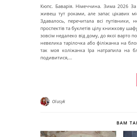
Кюпс. Баварія. Німеччина. Зима 2026 З
живеш тут роками, але запас цікавих міс
Здавалось, перечитала всі путівники, 
проспектів та буклетів цілу книжкову шафу
зовсім недалеко від дому, до якої варто по
невелика тарілочка або філіжанка на бл
так моя коліжанка Іра натрапила на бл
подивитися,…
Olusyk
ВАМ Т