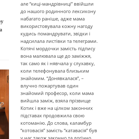
але “киці-мандрівниці” ввійшли
до нашого родинного лексикону
набагато раніше, адже мама
ру
використовувала кожну нагоду
а
кудись помандрувати, звідки і
надсилала листівки та телеграми.
Котячі мордочки замість підпису
вона малювала ще до заміжжя,
так само як і нявчала у слухавку,
коли телефонувала близьким
знайомим. “Донявкалася”, –
влучно пожартував один
знайомий професор, коли мама
вийшла заміж, взяла прізвище
Котик і вже на цілком законних
підставах продовжила свою
котоманію. До слова, каламбур
“котовасія” замість “катавасія” був
у нас також законно та логічно