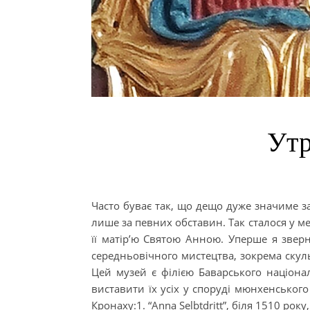
Утр
Часто буває так, що дещо дуже значиме за
лише за певних обставин. Так сталося у ме
її матір’ю Святою Анною. Уперше я зверн
середньовічного мистецтва, зокрема скуль
Цей музей є філією Баварського націона
виставити їх усіх у споруді мюнхенськог
Кронаху:1. “Anna Selbtdritt”, біля 1510 рок