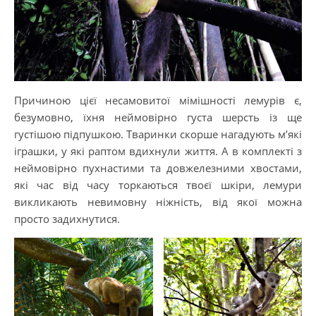
Причиною цієї несамовитої мімішності лемурів є,
безумовно, їхня неймовірно густа шерсть із ще
густішою підпушкою. Тваринки скорше нагадують м’які
іграшки, у які раптом вдихнули життя. А в комплекті з
неймовірно пухнастими та довжелезними хвостами,
які час від часу торкаються твоєї шкіри, лемури
викликають невимовну ніжність, від якої можна
просто задихнутися.