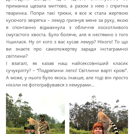
приманка щезала миттєво, а разом з нею і спритна
тваринка. Попри такі трюки, я все ж стала жертвою
кусючого звірятка – лемур гризнув мене за руку, якою
я спонтанно відмахнула з обличчя лоскотливого
смугастого хвоста. Було боляче, але я нестямно з того
тішилася. Ну от кого з вас кусав лемур? Нікого! То що
ви знаєте про самопожертву заради інстаграмної
світлини?
І взагалі, як казав наш найсексовніший класик
сучукрліту? – “Подряпини легкі! Світлини варті крові”.
А може, у нього було якось інакше, але тоді він просто
ніколи не фотографувався з лемурами…