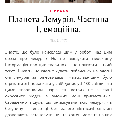
ПРИРОДА
Планета Лемурія. Частина
І, емоційна.
19.04.2021
Знаєте, що було найскладнішим у роботі над цим
есеєм про лемурів? Ні, не відшукати необхідну
інформацію про цих тваринок. І не написати чіткий
текст. І навіть не класифікувати побачених на власні
очі лемурів за різновидами. Найскладнішим було
стриматися і не запхати у свій допис усі 480 світлини з
цими тваринками, чарівність котрих не в стані
окреслити жоден з відомих мені прикметників.
Страшенно тішуся, що знимкувала всіх лемурчиків
безупину – тепер ці без малого півтисячі світлин
дозволяють встановити чи не кожен момент наших