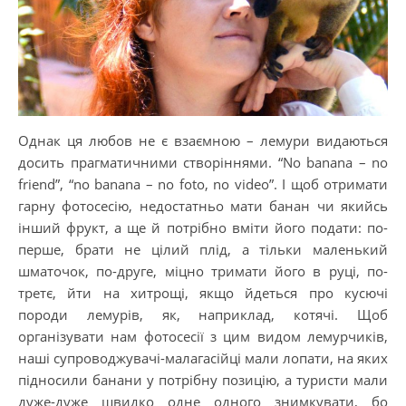
Однак ця любов не є взаємною – лемури видаються
досить прагматичними створіннями. “No banana – no
friend”, “no banana – no foto, no video”. І щоб отримати
гарну фотосесію, недостатньо мати банан чи якийсь
інший фрукт, а ще й потрібно вміти його подати: по-
перше, брати не цілий плід, а тільки маленький
шматочок, по-друге, міцно тримати його в руці, по-
третє, йти на хитрощі, якщо йдеться про кусючі
породи лемурів, як, наприклад, котячі. Щоб
організувати нам фотосесії з цим видом лемурчиків,
наші супроводжувачі-малагасійці мали лопати, на яких
підносили банани у потрібну позицію, а туристи мали
дуже-дуже швидко одне одного знимкувати, бо