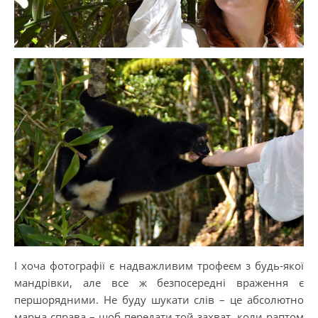
І хоча фотографії є надважливим трофеєм з будь-якої
мандрівки, але все ж безпосередні враження є
першорядними. Не буду шукати слів – це абсолютно
марна справа – щоб передати той захват, коли раптом