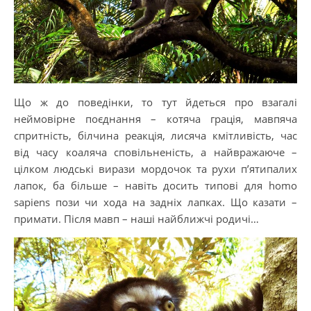
Що ж до поведінки, то тут йдеться про взагалі
неймовірне поєднання – котяча грація, мавпяча
спритність, білчина реакція, лисяча кмітливість, час
від часу коаляча сповільненість, а найвражаюче –
цілком людські вирази мордочок та рухи п’ятипалих
лапок, ба більше – навіть досить типові для homo
sapiens пози чи хода на задніх лапках. Що казати –
примати. Після мавп – наші найближчі родичі…