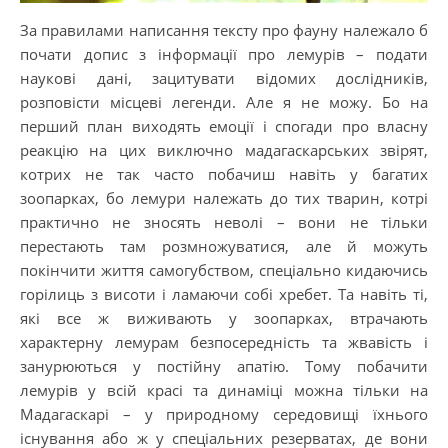
За правилами написання тексту про фауну належало б
почати допис з інформації про лемурів – подати
наукові дані, зацитувати відомих дослідників,
розповісти місцеві легенди. Але я не можу. Бо на
перший план виходять емоції і спогади про власну
реакцію на цих виключно мадагаскарських звірят,
котрих не так часто побачиш навіть у багатих
зоопарках, бо лемури належать до тих тварин, котрі
практично не зносять неволі – вони не тільки
перестають там розмножуватися, але й можуть
покінчити життя самогубством, спеціально кидаючись
горілиць з висоти і ламаючи собі хребет. Та навіть ті,
які все ж виживають у зоопарках, втрачають
характерну лемурам безпосередність та жвавість і
занурюються у постійну апатію. Тому побачити
лемурів у всій красі та динаміці можна тільки на
Мадагаскарі – у природному середовищі їхнього
існування або ж у спеціальних резерватах, де вони