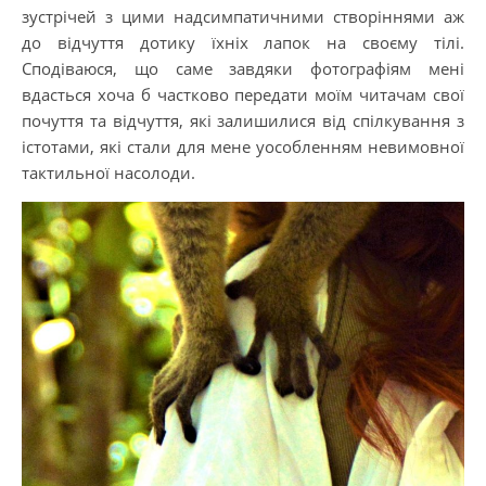
зустрічей з цими надсимпатичними створіннями аж
до відчуття дотику їхніх лапок на своєму тілі.
Сподіваюся, що саме завдяки фотографіям мені
вдасться хоча б частково передати моїм читачам свої
почуття та відчуття, які залишилися від спілкування з
істотами, які стали для мене уособленням невимовної
тактильної насолоди.