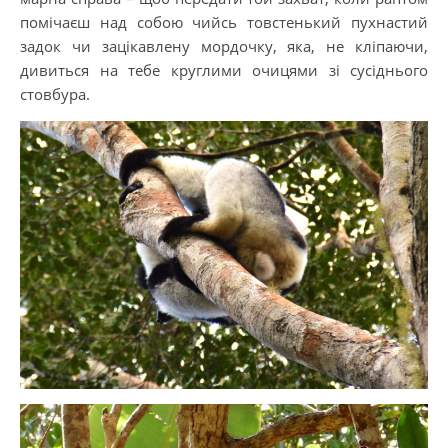
помічаєш над собою чийсь товстенький пухнастий
задок чи зацікавлену мордочку, яка, не кліпаючи,
дивиться на тебе круглими очицями зі сусіднього
стовбура.