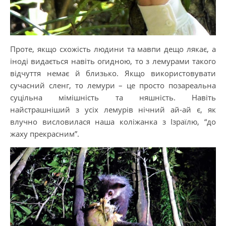
Проте, якщо схожість людини та мавпи дещо лякає, а
іноді видається навіть огидною, то з лемурами такого
відчуття немає й близько. Якщо використовувати
сучасний сленг, то лемури – це просто позареальна
суцільна мімішність та няшність. Навіть
найстрашніший з усіх лемурів нічний ай-ай є, як
влучно висловилася наша коліжанка з Ізраїлю, “до
жаху прекрасним”.