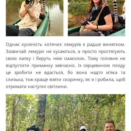
Однак кусючість котячих лемурів є радше винятком.
Зазвичай лемури не кусаються, а просто простягують
свою лапку і беруть нею смаколик. Тому головне не
відпустити приманку завчасно. Із серцевиною плоду
це зробити не вдасться, бо вона надто м’яка та
слизька, тож краще взяти скоринку, як я і робила, щоб
отримати наступні світлини.