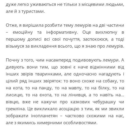
дуже легко уживаються не тільки з місцевими людьми,
але й з туристами.
Отже, я вирішила розбити тему лемурів на дві частини
– емоційну та інформативну. Оце вихлюпну в
першому дописі всі свої почуття, заспокоюся, а тоді
візьмуся за викладення всього, що я знаю про лемурів.
Почну з того, чим насамперед подивовують лемури. А
дивують вони тим, що зовні є наче відмінними від
інших звірів тваринками, але одночасно нагадують і
цілий ряд інших звіряток: то воно схоже на собаку, то
на кота, то на панду, то на мавпу, то на білку, то на
лисицю, то на єнота, то на лінивця, а то навіть на…
вівцю, вже не кажучи про казкових чебурашку чи
гремліна. Це викликало асоціацію з тим, як ми звикли
зображати інопланетян – частково схожими на нас,
але з якимись химерними особливостями.