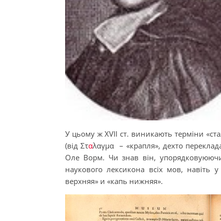
У цьому ж XVII ст. виникають терміни «стал
(від Στ
α
λαγμα – «крапля», дехто переклада
Оле Ворм. Чи знав він, упорядковуююч
наукового лексикона всіх мов, навіть у
верхняя» и «капь нижняя».