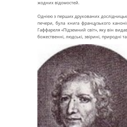
жодних відомостей.
Однією з перших друкованих дослідницьки
печери, була книга французького канонік
Гаффареля «Підземний світ», яку він видав
божественні, людські, звірині, природні та