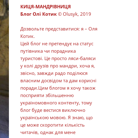
КИЦЯ-МАНДРІВНИЦЯ
Блог Олі Котик
© Olusyk, 2019
Дозвольте представитися: я – Оля
Котик.
Цей блог не претендує на статус
путівника чи порадника
туристові. Це просто ляси-баляси
у колі друзів про мандри, хоча я,
звісно, завжди радо поділюся
власним досвідом та дам корисні
поради.Цим блогом я хочу також
посприяти збільшенню
україномовного контенту, тому
блог буде вестися виключно
українською мовою. Я знаю, що
це може скоротити кількість
читачів, однак для мене