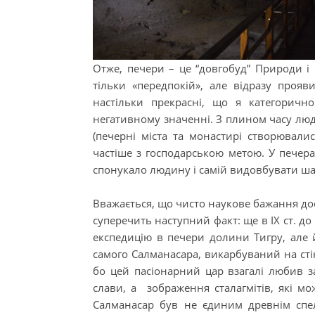
Отже, печери – це “довгобуд” Природи і
тільки «передпокій», але відразу прояв
настільки прекрасні, що я категорич
негативному значенні. З плином часу лю
(печерні міста та монастирі створювалис
частіше з господарською метою. У печера
спонукало людину і самій видовбувати шах
Вважається, що чисто наукове бажання до
суперечить наступний факт: ще в IX ст. до н
експедицію в печери долини Тигру, але й
самого Салманасара, викарбуваний на стіні
бо цей пасіонарний цар взагалі любив з
слави, а зображення сталагмітів, які м
Салманасар був не єдиним древнім спе