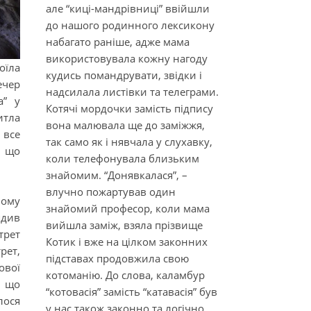
але “киці-мандрівниці” ввійшли
до нашого родинного лексикону
набагато раніше, адже мама
використовувала кожну нагоду
оїла
кудись помандрувати, звідки і
ечер
надсилала листівки та телеграми.
а” у
Котячі мордочки замість підпису
итла
вона малювала ще до заміжжя,
 все
так само як і нявчала у слухавку,
, що
коли телефонувала близьким
знайомим. “Донявкалася”, –
влучно пожартував один
ьому
знайомий професор, коли мама
ядив
вийшла заміж, взяла прізвище
трет
Котик і вже на цілком законних
рет,
підставах продовжила свою
ової
котоманію. До слова, каламбур
, що
“котовасія” замість “катавасія” був
лося
у нас також законно та логічно