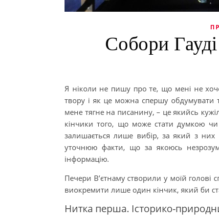
П
Собори Гауді
Я ніколи не пишу про те, що мені не хоче
твору і як це можна спершу обдумувати т
мене тягне на писанину, – це якийсь кужіл
кінчики того, що може стати думкою чи р
залишається лише вибір, за який з них п
уточнюю факти, що за якоюсь незрозумі
інформацію.
Печери В’єтнаму створили у моїй голові с
виокремити лише один кінчик, який би ст
Нитка перша. Історико-природн