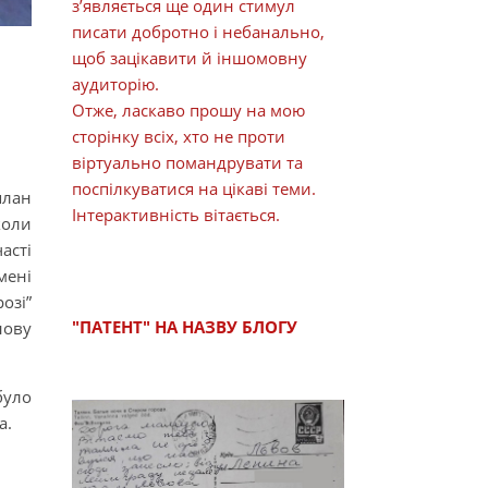
з’являється ще один стимул
писати добротно і небанально,
щоб зацікавити й іншомовну
аудиторію.
Отже, ласкаво прошу на мою
сторінку всіх, хто не проти
віртуально помандрувати та
поспілкуватися на цікаві теми.
план
Інтерактивність вітається.
коли
асті
мені
озі”
"ПАТЕНТ" НА НАЗВУ БЛОГУ
нову
було
а.