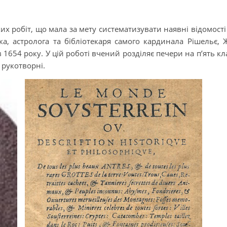
х робіт, що мала за мету систематизувати наявні відомості
а, астролога та бібліотекаря самого кардинала Рішельє, 
 1654 року. У цій роботі вчений розділяє печери на п’ять кла
 рукотворні.