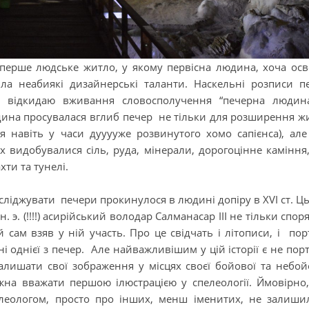
 перше людське житло, у якому первісна людина, хоча осв
ила неабиякі дизайнерські таланти. Наскельні розписи п
но відкидаю вживання словосполучення “печерна людин
дина просувалася вглиб печер не тільки для розширення ж
я навіть у часи дууууже розвинутого хомо сапієнса), але
х видобувалися сіль, руда, мінерали, дорогоцінне каміння
ти та тунелі.
сліджувати печери прокинулося в людині допіру в XVI ст. Ц
. э. (!!!!) асирійський володар Салманасар ІІІ не тільки спор
 сам взяв у ній участь. Про це свідчать і літописи, і пор
 однієї з печер. Але найважливішим у цій історії є не порт
алишати свої зображення у місцях своєї бойової та небой
ожна вважати першою ілюстрацією у спелеології. Ймовірно
леологом, просто про інших, менш іменитих, не залиши