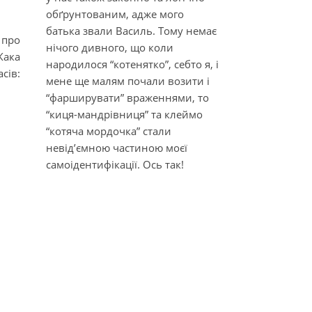
обґрунтованим, адже мого
батька звали Василь. Тому немає
 про
нічого дивного, що коли
Жака
народилося “котенятко”, себто я, і
сів:
мене ще малям почали возити і
“фарширувати” враженнями, то
“киця-мандрівниця” та клеймо
“котяча мордочка” стали
невід’ємною частиною моєї
самоідентифікації. Ось так!