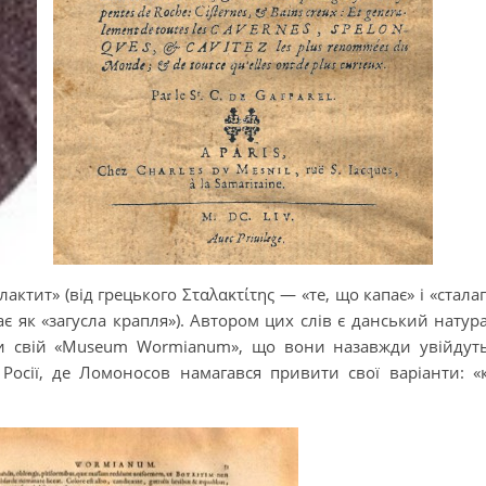
актит» (від грецького Σταλακτίτης — «те, що капає» і «сталаг
є як «загусла крапля»). Автором цих слів є данський натура
и свій «Museum Wormianum», що вони назавжди увійдут
 Росії, де Ломоносов намагався привити свої варіанти: «