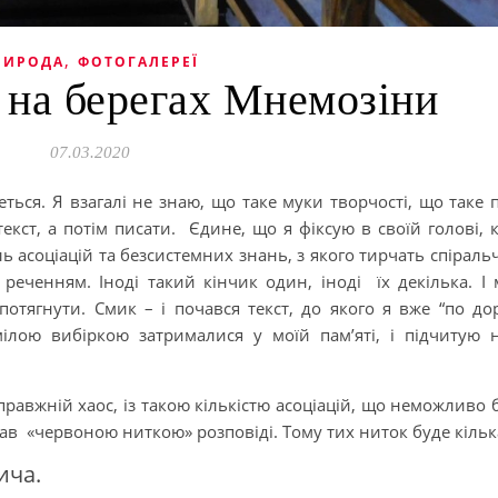
,
РИРОДА
ФОТОГАЛЕРЕЇ
 на берегах Мнемозіни
07.03.2020
ться. Я взагалі не знаю, що таке муки творчості, що таке 
екст, а потім писати. Єдине, що я фіксую в своїй голові, 
ь асоціацій та безсистемних знань, з якого тирчать спіральч
еченням. Іноді такий кінчик один, іноді їх декілька. І 
отягнути. Смик – і почався текст, до якого я вже “по дор
лою вибіркою затрималися у моїй пам’яті, і підчитую 
правжній хаос, із такою кількістю асоціацій, що неможливо 
ав «червоною ниткою» розповіді. Тому тих ниток буде кільк
ича.