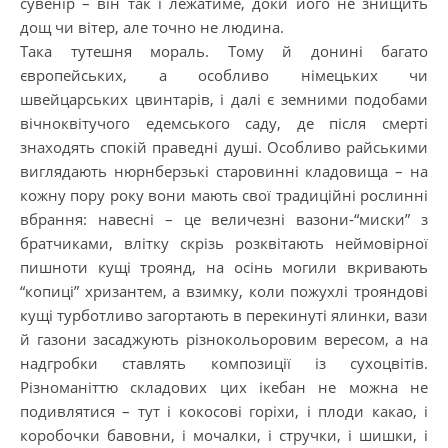
сувенір – він так і лежатиме, доки його не знищить
дощ чи вітер, але точно не людина.
Така тутешня мораль. Тому й донині багато
європейських, а особливо німецьких чи
швейцарських цвинтарів, і далі є земними подобами
вічноквітучого едемського саду, де після смерті
знаходять спокій праведні душі. Особливо райськими
виглядають нюрнберзькі старовинні кладовища – на
кожну пору року вони мають свої традиційні рослинні
вбрання: навесні – це величезні вазони-“миски” з
братчиками, влітку скрізь розквітають неймовірної
пишноти кущі троянд, на осінь могили вкривають
“копиці” хризантем, а взимку, коли пожухлі трояндові
кущі турботливо загортають в перекинуті ялинки, вази
й газони засаджують різнокольоровим вересом, а на
надгробки ставлять композиції із сухоцвітів.
Різноманіттю складових цих ікебан не можна не
подивлятися – тут і кокосові горіхи, і плоди какао, і
коробочки бавовни, і мочалки, і стручки, і шишки, і