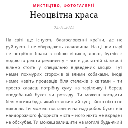
,
МИСТЕЦТВО
ФОТОГАЛЕРЕЇ
Неоцвітна краса
02.01.2021
На світі ще існують благословенні країни, де не
руйнують і не обкрадають кладовища. На ці цвинтарі
не потрібно брати з собою віників, лопат, бутлів з
водою та решти реманенту – все в достатній кількості
вільно стоїть у спеціально відведених місцях. Тут
немає похмурих сторожів зі злими собаками. Іноді
немає навіть продавців біля стелажів з квітами – ти
просто кладеш потрібну суму на тарілочку і береш
вподобаний букет чи розсаду. Ти можеш посадити
біля могили будь-який екзотичний кущ – його ніхто не
викопає. Ти можеш поставити на надгробок букет від
найдорожчого флориста міста – його ніхто не вкраде і
не обскубає. Ти можеш залишити на могилі будь-який