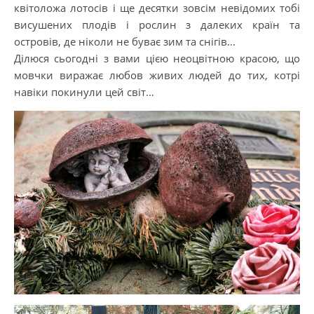
квітоложа лотосів і ще десятки зовсім невідомих тобі
висушених плодів і рослин з далеких країн та
островів, де ніколи не буває зим та снігів…
Ділюся сьогодні з вами цією неоцвітною красою, що
мовчки виражає любов живих людей до тих, котрі
навіки покинули цей світ…