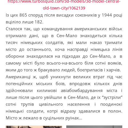
https://www.turbosquid.com/3d-models/3d-model-central-
old-town-city/1062139
Із цих 865 споруд після висадки союзників у 1944 році
вціліло лише 182.
Сталося так, що командування американських військ
отримало дані, що в Сен-Мало знаходиться кілька
тисяч німецьких солдатів, які мали наказ тримати
місто до останнього, хоча насправді німецька лінія
оборони знаходилася на підходах до Сен-Мало, а в
самому місті було всього-на-всього біля сотні вояків,
яким до того ж бракувало людей, боєприпасів і харчів.
Американці ж, щоб уникнути великих втрат під час
потенційних міських боїв, впродовж кількох днів
здійснювали килимові авіабомбардування міста і
лише після цього увійшли в Сен-Мало, де їх “зустріли”
сотні трупів цивільного населення і поодинокі
німецькі солдати, котрі відразу здавалися в полон.
Місто ж лежало в суцільних руїнах…