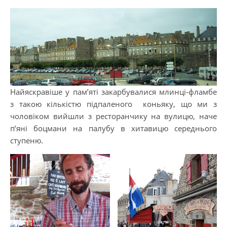
Найяскравіше у пам’яті закарбувалися млинці-фламбе
з такою кількістю підпаленого коньяку, що ми з
чоловіком вийшли з ресторанчику на вулицю, наче
п’яні боцмани на палубу в хитавицю середнього
ступеню.