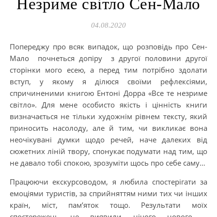
Незриме світло Сен-Мало
04.08.2020
Попереджу про всяк випадок, що розповідь про Сен-
Мало почнеться допіру з другої половини другої
сторінки мого есею, а перед тим потрібно здолати
вступ, у якому я ділюся своїми рефлексіями,
спричиненими книгою Ентоні Дорра «Все те незриме
світло». Для мене особисто якість і цінність книги
визначається не тільки художнім рівнем тексту, який
приносить насолоду, але й тим, чи викликає вона
неочікувані думки щодо речей, наче далеких від
сюжетних ліній твору, спонукає подумати над тим, що
не давало тобі спокою, зрозуміти щось про себе саму…
Працюючи екскурсоводом, я любила спостерігати за
емоціями туристів, за сприйняттям ними тих чи інших
країн, міст, пам’яток тощо. Результати моїх
спостережень не виявили нічого нового –