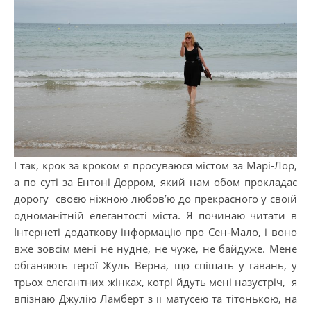
І так, крок за кроком я просуваюся містом за Марі-Лор,
а по суті за Ентоні Дорром, який нам обом прокладає
дорогу своєю ніжною любов’ю до прекрасного у своїй
одноманітній елегантості міста. Я починаю читати в
Інтернеті додаткову інформацію про Сен-Мало, і воно
вже зовсім мені не нудне, не чуже, не байдуже. Мене
обганяють герої Жуль Верна, що спішать у гавань, у
трьох елегантних жінках, котрі йдуть мені назустріч, я
впізнаю Джулію Ламберт з її матусею та тітонькою, на