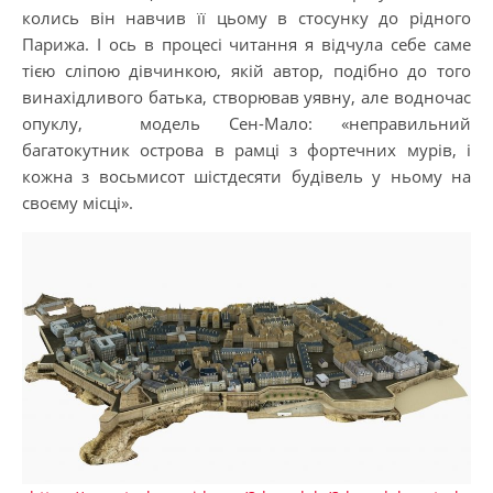
колись він навчив її цьому в стосунку до рідного
Парижа. І ось в процесі читання я відчула себе саме
тією сліпою дівчинкою, якій автор, подібно до того
винахідливого батька, створював уявну, але водночас
опуклу, модель Сен-Мало: «неправильний
багатокутник острова в рамці з фортечних мурів, і
кожна з восьмисот шістдесяти будівель у ньому на
своєму місці».