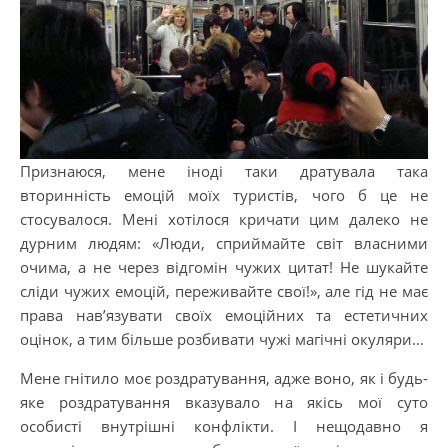
Признаюся, мене іноді таки дратувала така
вторинність емоцій моїх туристів, чого б це не
стосувалося. Мені хотілося кричати цим далеко не
дурним людям: «Люди, сприймайте світ власними
очима, а не через відгомін чужих цитат! Не шукайте
сліди чужих емоцій, переживайте свої!», але гід не має
права нав’язувати своїх емоційних та естетичних
оцінок, а тим більше розбивати чужі магічні окуляри…
Мене гнітило моє роздратування, адже воно, як і будь-
яке роздратування вказувало на якісь мої суто
особисті внутрішні конфлікти. І нещодавно я