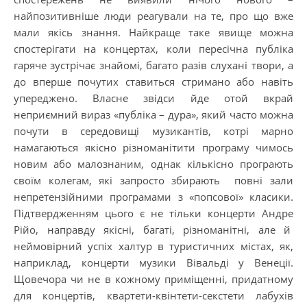
найпозитивніше люди реагували на те, про що вже
мали якісь знання. Найкраще таке явище можна
спостерігати на концертах, коли пересічна публіка
гаряче зустрічає знайомі, багато разів слухані твори, а
до вперше почутих ставиться стримано або навіть
упереджено. Власне звідси йде отой вкрай
неприємний вираз «публіка – дура», який часто можна
почути в середовищі музикантів, котрі марно
намагаються якісно різноманітити програму чимось
новим або малознаним, однак кількісно програють
своїм колегам, які запросто збирають повні зали
непретензійними програмами з «попсової» класики.
Підтвердженням цього є не тільки концерти Андре
Рійо, направду якісні, багаті, різноманітні, але й
неймовірний успіх халтур в туристичних містах, як,
наприклад, концерти музики Вівальді у Венеції.
Щовечора чи не в кожному приміщенні, придатному
для концертів, квартети-квінтети-секстети лабухів