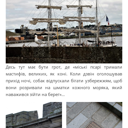
Десь тут має бути грот, де «міські псарі тримали
мастифів, великих, як коні. Коли дзвін оголошував
прихід ночі, собак відпускали бігати узбережжям, щоб
вони розривали на шматки кожного моряка, який
наважився зійти на берег»…