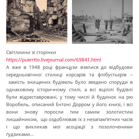
Світлиини зі сторінки
https://puerrtto.livejournal.com/69841.html
А вже в 1948 році французи взялися до відбудови
середньовічної столиці корсарів та флібустьєрів –
замість знищених будівель було зведено споруди в
однаковому історичному стилі, а всі вцілілі будівлі
були відреставровані, у тому числі й будинок на рю
Воробель, описаний Ентоні Дорром у його книзі, і всі
вони знову поросли тим самим золотистим
лишайником, що оздоблював їх з незапам’ятних часів
і що викликав мої асоціації з позолоченими
ґудзиками…