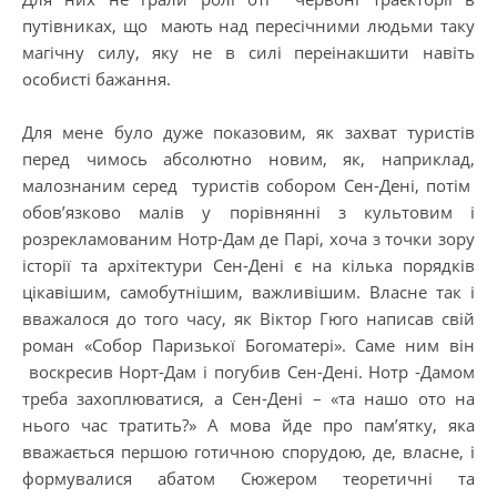
путівниках, що мають над пересічними людьми таку
магічну силу, яку не в силі переінакшити навіть
особисті бажання.
Для мене було дуже показовим, як захват туристів
перед чимось абсолютно новим, як, наприклад,
малознаним серед туристів собором Сен-Дені, потім
обов’язково малів у порівнянні з культовим і
розрекламованим Нотр-Дам де Парі, хоча з точки зору
історії та архітектури Сен-Дені є на кілька порядків
цікавішим, самобутнішим, важливішим. Власне так і
вважалося до того часу, як Віктор Гюго написав свій
роман «Собор Паризької Богоматері». Саме ним він
воскресив Норт-Дам і погубив Сен-Дені. Нотр -Дамом
треба захоплюватися, а Сен-Дені – «та нашо ото на
нього час тратить?» А мова йде про пам’ятку, яка
вважається першою готичною спорудою, де, власне, і
формувалися абатом Сюжером теоретичні та