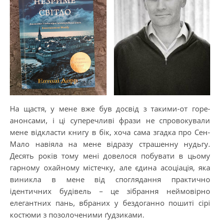
На щастя, у мене вже був досвід з такими-от горе-
анонсами, і ці суперечливі фрази не спровокували
мене відкласти книгу в бік, хоча сама згадка про Сен-
Мало навіяла на мене відразу страшенну нудьгу.
Десять років тому мені довелося побувати в цьому
гарному охайному містечку, але єдина асоціація, яка
виникла в мене від споглядання практично
ідентичних будівель – це зібрання неймовірно
елегантних пань, вбраних у бездоганно пошиті сірі
костюми з позолоченими ґудзиками.