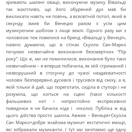
зривають шалені овації, виконуючи музику Вівальді
так жахітливо, що його обурений дух мав би
викликати навіть не повінь, а всесвітній потоп, який в
секунду змив би Венецію разом з усім цим
музикуючим шоблом з лиця землі. Одного разу ми з
чоловіком теж повелися на бренд «Вівальді у Венеції»,
наївно думаючи, що в стінах Скуоли Сан-Марко
почуємо незвичайне виконання безсмертних “Пір
року”. Що ж, ми не помилилися, виконання було таки
незвичайним – я вперше побачила, як мій стриманий і
незворушний в стосунку до чужої неадекватності
чоловік безперервно дусився і трусився від сміху, а я,
якій тільки й дай, що пореготати, сиділа в ступорі і не
розуміла, що коїться на сцені (такої кількості
фальшивих нот і непристойно експресивної
поведінки я не бачила ніде і ніколи). Публіка ж від
цього дійства просто шаліла. Авжеж – Венеція+Скуола
Сан Марко+добре знайома музика+ екстатичні емоції,
які зображали музиканти. І тут ми зачіпаємо ще одну