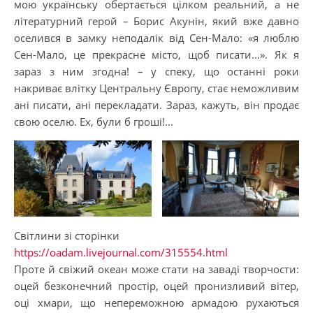
мою українську обертається цілком реальний, а не
літературний герой – Борис Акунін, який вже давно
оселився в замку неподалік від Сен-Мало: «я люблю
Сен-Мало, це прекрасне місто, щоб писати…». Як я
зараз з ним згодна! – у спеку, що останні роки
накриває влітку Центральну Європу, стає неможливим
ані писати, ані перекладати. Зараз, кажуть, він продає
свою оселю. Ех, були б гроші!…
Світлини зі сторінки
https://oadam.livejournal.com/315554.html
Проте й свіжий океан може стати на заваді творчости:
оцей безконечний простір, оцей пронизливий вітер,
оці хмари, що непереможною армадою рухаються