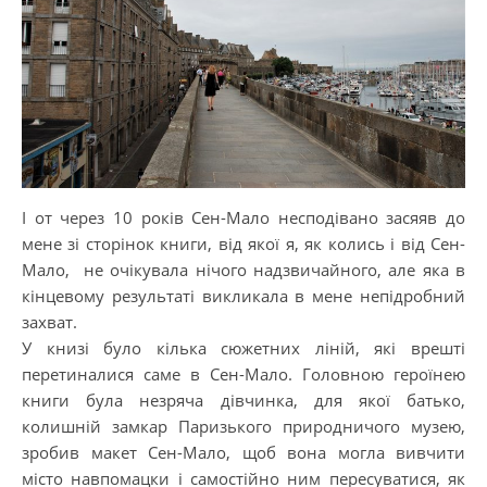
І от через 10 років Сен-Мало несподівано засяяв до
мене зі сторінок книги, від якої я, як колись і від Сен-
Мало, не очікувала нічого надзвичайного, але яка в
кінцевому результаті викликала в мене непідробний
захват.
У книзі було кілька сюжетних ліній, які врешті
перетиналися саме в Сен-Мало. Головною героїнею
книги була незряча дівчинка, для якої батько,
колишній замкар Паризького природничого музею,
зробив макет Сен-Мало, щоб вона могла вивчити
місто навпомацки і самостійно ним пересуватися, як