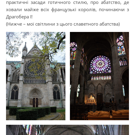
практичні засади готичного стилю, про абатство, де
ховали майже всіх французькі королів, починаючи з
Драгобера І!
(Нижче – мої світлини з цього славетного абатства)