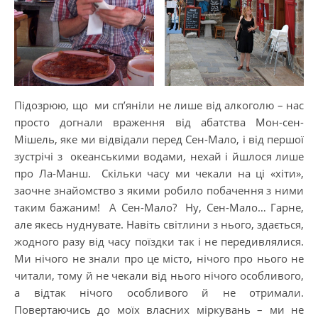
Підозрюю, що ми сп’яніли не лише від алкоголю – нас
просто догнали враження від абатства Мон-сен-
Мішель, яке ми відвідали перед Сен-Мало, і від першої
зустрічі з океанськими водами, нехай і йшлося лише
про Ла-Манш. Скільки часу ми чекали на ці «хіти»,
заочне знайомство з якими робило побачення з ними
таким бажаним! А Сен-Мало? Ну, Сен-Мало… Гарне,
але якесь нуднувате. Навіть світлини з нього, здається,
жодного разу від часу поїздки так і не передивлялися.
Ми нічого не знали про це місто, нічого про нього не
читали, тому й не чекали від нього нічого особливого,
а відтак нічого особливого й не отримали.
Повертаючись до моїх власних міркувань – ми не