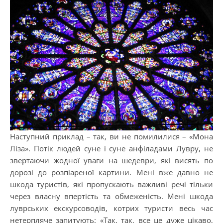
Наступний приклад – так, ви не помилилися – «Мона
Ліза». Потік людей суне і суне анфіладами Лувру, не
звертаючи жодної уваги на шедеври, які висять по
дорозі до розпіареної картини. Мені вже давно не
шкода туристів, які пропускають важливі речі тільки
через власну впертість та обмеженість. Мені шкода
луврських екскурсоводів, котрих туристи весь час
нетерпляче запитують: «Так, так, все це дуже цікаво,