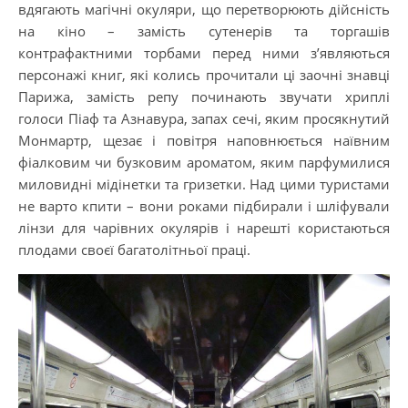
вдягають магічні окуляри, що перетворюють дійсність
на кіно – замість сутенерів та торгашів
контрафактними торбами перед ними з’являються
персонажі книг, які колись прочитали ці заочні знавці
Парижа, замість репу починають звучати хриплі
голоси Піаф та Азнавура, запах сечі, яким просякнутий
Монмартр, щезає і повітря наповнюється наївним
фіалковим чи бузковим ароматом, яким парфумилися
миловидні мідінетки та гризетки. Над цими туристами
не варто кпити – вони роками підбирали і шліфували
лінзи для чарівних окулярів і нарешті користаються
плодами своєї багатолітньої праці.