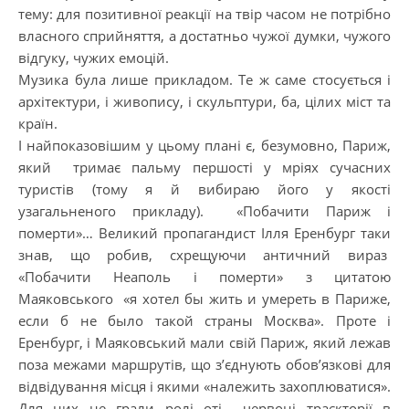
тему: для позитивної реакції на твір часом не потрібно
власного сприйняття, а достатньо чужої думки, чужого
відгуку, чужих емоцій.
Музика була лише прикладом. Те ж саме стосується і
архітектури, і живопису, і скульптури, ба, цілих міст та
країн.
І найпоказовішим у цьому плані є, безумовно, Париж,
який тримає пальму першості у мріях сучасних
туристів (тому я й вибираю його у якості
узагальненого прикладу). «Побачити Париж і
померти»… Великий пропагандист Ілля Еренбург таки
знав, що робив, схрещуючи античний вираз
«Побачити Неаполь і померти» з цитатою
Маяковського «я хотел бы жить и умереть в Париже,
если б не было такой страны Москва». Проте і
Еренбург, і Маяковський мали свій Париж, який лежав
поза межами маршрутів, що з’єднують обов’язкові для
відвідування місця і якими «належить захоплюватися».
Для них не грали ролі оті червоні траєкторії в