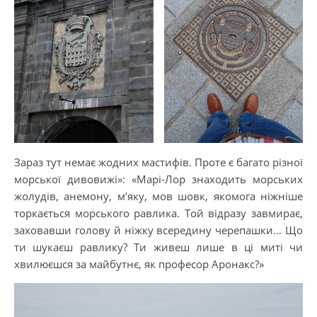
Зараз тут немає жодних мастифів. Проте є багато різної
морської дивовижі»: «Марі-Лор знаходить морських
жолудів, анемону, м’яку, мов шовк, якомога ніжніше
торкається морського равлика. Той відразу завмирає,
заховавши голову й ніжку всередину черепашки… Що
ти шукаєш равлику? Ти живеш лише в ці миті чи
хвилюєшся за майбутнє, як професор Аронакс?»