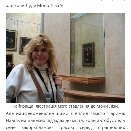
але коли буде Мона Ліза?»
Найкраща ілюстрація мого ставлення до Мони Лізи.
Але найфеноменальнішими є вплив самого Парижа.
Навіть на далеких під’їздах до міста, коли автобус ледь
суне закоркованою трасою серед страшнючих