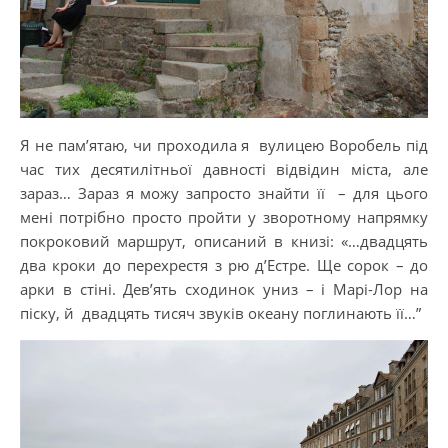
Я не пам’ятаю, чи проходила я вулицею Воробель під
час тих десятилітньої давності відвідин міста, але
зараз… Зараз я можу запросто знайти її – для цього
мені потрібно просто пройти у зворотному напрямку
покроковий маршрут, описаний в книзі: «…двадцять
два кроки до перехрестя з рю д’Естре. Ще сорок – до
арки в стіні. Дев’ять сходинок униз – і Марі-Лор на
піску, й двадцять тисяч звуків океану поглинають її…”