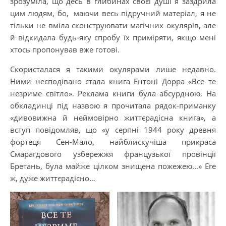
зрозуміла, що десь в глибинах своєї душі я заздрила
цим людям, бо, маючи весь підручний матеріал, я не
тільки не вміла сконструювати магічних окулярів, але
й відкидала будь-яку спробу їх приміряти, якщо мені
хтось пропонував вже готові.
Скористалася я такими окулярами лише недавно.
Ними несподівано стала книга Ентоні Дорра «Все те
незриме світло». Реклама книги була абсурдною. На
обкладинці під назвою я прочитала рядок-приманку
«дивовижна й неймовірно життєрадісна книга», а
вступ повідомляв, що «у серпні 1944 року древня
фортеця Сен-Мало, найблискучіша прикраса
Смарагдового узбережжя французької провінції
Бретань, була майже цілком знищена пожежею…» Еге
ж, дуже життєрадісно…