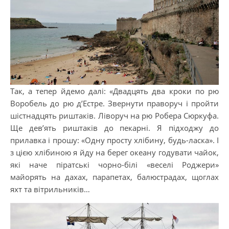
Так, а тепер йдемо далі: «Двадцять два кроки по рю
Воробель до рю д’Естре. Звернути праворуч і пройти
шістнадцять риштаків. Ліворуч на рю Робера Сюркуфа.
Ще дев’ять риштаків до пекарні. Я підходжу до
прилавка і прошу: «Одну просту хлібину, будь-ласка». І
з цією хлібиною я йду на берег океану годувати чайок,
які наче піратські чорно-білі «веселі Роджери»
майорять на дахах, парапетах, балюстрадах, щоглах
яхт та вітрильників…