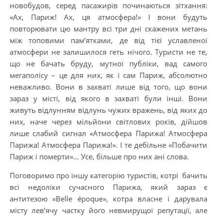
новобудов, серед пасажирів починаються зітхання:
«Ах, Париж! Ах, ця атмосфера!» І вони будуть
повторювати цю мантру всі три дні скажених метань
між топовими пам’ятками, де від тієї уславленої
атмосфери не залишилося геть нічого. Туристи не те,
що не бачать бруду, мутної публіки, вад самого
мегаполісу – це для них, як і сам Париж, абсолютно
неважливо. Вони в захваті лише від того, що вони
зараз у місті, від якого в захваті були інші. Вони
живуть відлунням відлунь чужих вражень, від яких до
них, наче через мільйони світлових років, дійшов
лише слабий сигнал «Атмосфера Парижа! Атмосфера
Парижа! Атмосфера Парижа!». І те дебільне «Побачити
Париж і померти»… Усе, більше про них ані слова.
Поговоримо про іншу категорію туристів, котрі бачить
всі недоліки сучасного Парижа, який зараз є
антитезою «Belle époque», котра власне і дарувала
місту лев’ячу частку його невмирущої репутації, але