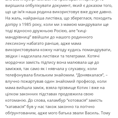
вирішила опбулікувати документ, який є доказом того,
що це ім’я наша родина використовує вже дуже давно.
На жаль, найраніша листівка, що збереглася, походить
допіру з 1985 року, коли ми з мамою мандрували ще
тоді відносно дружньою Росією, але “киці-
мандрівниці” ввійшли до нашого родинного
лексикону набагато раніше, адже мама
використовувала кожну нагоду кудись помандрувати,
звідки і надсилала листівки та телеграми. Котячі
мордочки замість підпису вона малювала ще до
заміжжя, так само як і нявчала у слухавку, коли
телефонувала близьким знайомим. “Донявкалася”, –
влучно пожартував один знайомий професор, коли
мама вийшла заміж, взяла прізвище Котик і вже на
цілком законних підставах продовжила свою
котоманію. До слова, каламбур “котовасія” замість
“катавасія” був у нас також законно та логічно
обґрунтованим, адже мого батька звали Василь. Тому