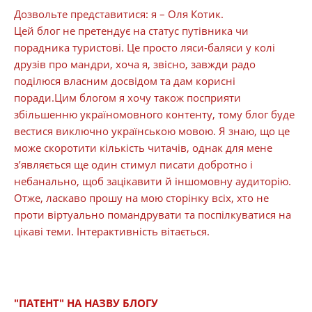
Дозвольте представитися: я – Оля Котик.
Цей блог не претендує на статус путівника чи
порадника туристові. Це просто ляси-баляси у колі
друзів про мандри, хоча я, звісно, завжди радо
поділюся власним досвідом та дам корисні
поради.Цим блогом я хочу також посприяти
збільшенню україномовного контенту, тому блог буде
вестися виключно українською мовою. Я знаю, що це
може скоротити кількість читачів, однак для мене
з’являється ще один стимул писати добротно і
небанально, щоб зацікавити й іншомовну аудиторію.
Отже, ласкаво прошу на мою сторінку всіх, хто не
проти віртуально помандрувати та поспілкуватися на
цікаві теми. Інтерактивність вітається.
"ПАТЕНТ" НА НАЗВУ БЛОГУ