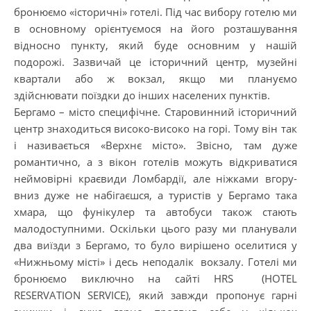
бронюємо «історичні» готелі. Під час вибору готелю ми
в основному орієнтуємося на його розташування
відносно пункту, який буде основним у нашій
подорожі. Зазвичай це історичний центр, музейні
квартали або ж вокзал, якщо ми плануємо
здійснювати поїздки до інших населених пунктів.
Бергамо – місто специфічне. Старовинний історичний
центр знаходиться високо-високо на горі. Тому він так
і називається «Верхнє місто». Звісно, там дуже
романтично, а з вікон готелів можуть відкриватися
неймовірні краєвиди Ломбардії, але ніжками вгору-
вниз дуже не набігаєшся, а туристів у Бергамо така
хмара, що фунікулер та автобуси також стають
малодоступними. Оскільки цього разу ми планували
два виїзди з Бергамо, то було вирішено оселитися у
«Нижньому місті» і десь неподалік вокзалу. Готелі ми
бронюємо виключно на сайті HRS (HOTEL
RESERVATION SERVICE), який завжди пропонує гарні