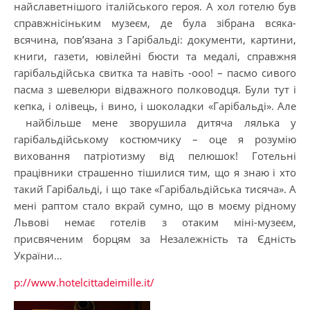
найславетнішого італійського героя. А хол готелю був
справжнісіньким музеєм, де була зібрана всяка-
всячина, пов’язана з Гарібальді: документи, картини,
книги, газети, ювілейні бюсти та медалі, справжня
гарібальдійська свитка та навіть -ооо! – пасмо сивого
пасма з шевелюри відважного полководця. Були тут і
кепка, і олівець, і вино, і шоколадки «Гарібальді». Але
найбільше мене зворушила дитяча лялька у
гарібальдійському костюмчику – оце я розумію
виховання патріотизму від пелюшок! Готельні
працівники страшенно тішилися тим, що я знаю і хто
такий Гарібальді, і що таке «Гарібальдійська тисяча». А
мені раптом стало вкрай сумно, що в моєму рідному
Львові немає готелів з отаким міні-музеєм,
присвяченим борцям за Незалежність та Єдність
України…
p://www.hotelcittadeimille.it/