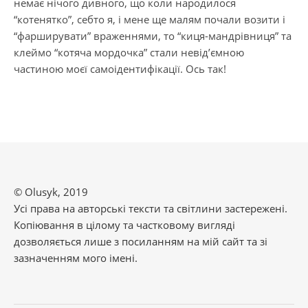
немає нічого дивного, що коли народилося
“котенятко”, себто я, і мене ще малям почали возити і
“фарширувати” враженнями, то “киця-мандрівниця” та
клеймо “котяча мордочка” стали невід’ємною
частиною моєї самоідентифікації. Ось так!
© Olusyk, 2019
Усі права на авторські тексти та світлини застережені.
Копіювання в цілому та частковому вигляді
дозволяється лише з посиланням на мій сайт та зі
зазначенням мого імені.