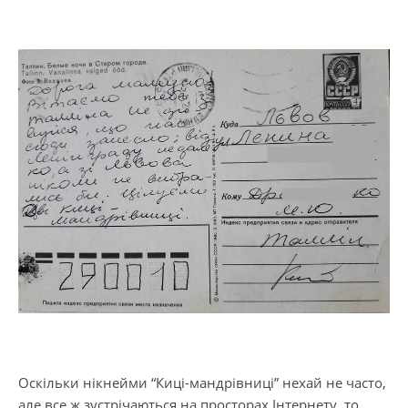
Оскільки нікнейми “Киці-мандрівниці” нехай не часто,
але все ж зустрічаються на просторах Інтернету, то