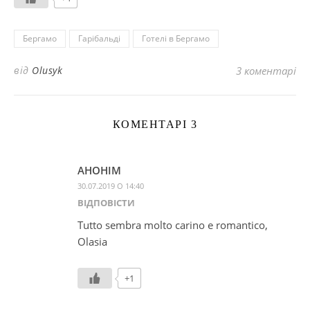
Бергамо
Гарібальді
Готелі в Бергамо
від
Olusyk
3 коментарі
КОМЕНТАРІ 3
АНОНІМ
30.07.2019 О 14:40
ВІДПОВІCТИ
Tutto sembra molto carino e romantico,
Olasia
+1