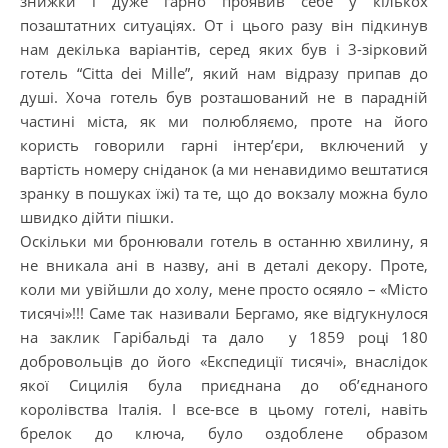
знижки і дуже гарно проявив себе у кількох
позаштатних ситуаціях. От і цього разу він підкинув
нам декілька варіантів, серед яких був і 3-зірковий
готель “Citta dei Mille”, який нам відразу припав до
душі. Хоча готель був розташований не в парадній
частині міста, як ми полюбляємо, проте на його
користь говорили гарні інтер’єри, включений у
вартість номеру сніданок (а ми ненавидимо вештатися
зранку в пошуках їжі) та те, що до вокзалу можна було
швидко дійти пішки.
Оскільки ми бронювали готель в останню хвилину, я
не вникала ані в назву, ані в деталі декору. Проте,
коли ми увійшли до холу, мене просто осяяло – «Місто
тисячі»!!! Саме так називали Бергамо, яке відгукнулося
на заклик Гарібальді та дало у 1859 році 180
добровольців до його «Експедиції тисячі», внаслідок
якої Сицилія була приєднана до об’єднаного
королівства Італія. І все-все в цьому готелі, навіть
брелок до ключа, було оздоблене образом