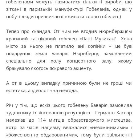
гобеленами можуть називатися тільки ті вироби, що
зіткані в паризькій мануфактурі Гобеленів, однак у
побуті люди призвичаєні вживати слово гобелен.)
Тепер про скандал. От чим не вгодив нюрнбержцям
красивий та цікавий гобелен «Пані Музика»? Хоча
місто за нього не платило ані копійки – це був
подарунок землі Баварія Нюрнбергу, замовлений
спеціально для холу концертного залу, якому
бракувало якогось яскравого акценту.
А от в цьому випадку причиною були не гроші чи
естетика, а ідеологічна незгода.
Річ у тім, що ескіз цього гобелену Баварія замовила
художнику із зіпсованою репутацією – Германн Каспар
належав до 114 митців образотворчого мистецтва,
котрі за часів нацизму вважалися «незамінимими» і
«божественно обдарованими», тому були звільненні