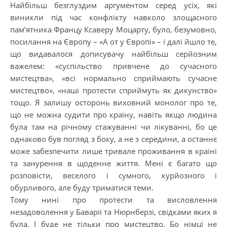
Найбільш безглуздим аргументом серед усіх, які
виникли під час конфлікту навколо злощасного
пам’ятника Францу Ксаверу Моцарту, було, безумовно,
посилання на Європу – «А от у Європі» – і далі йшло те,
що видавалося дописувачу найбільш серйозним
важелем: «суспільство привчене до сучасного
мистецтва», «всі нормально сприймають сучасне
мистецтво», «наші протести сприймуть як дикунство»
тощо. Я залишу осторонь виховний монолог про те,
що не можна судити про країну, навіть якщо людина
була там на річному стажуванні чи лікуванні, бо це
однаково був погляд з боку, а не з середини, а останнє
може забезпечити лише тривале проживання в країні
та занурення в щоденне життя. Мені є багато що
розповісти, веселого і сумного, курйозного і
обурливого, але буду триматися теми.
Тому нині про протести та висловлення
незадоволення у Баварії та Нюрнберзі, свідками яких я
була. І буде не тільки про мистецтво. Бо німці не