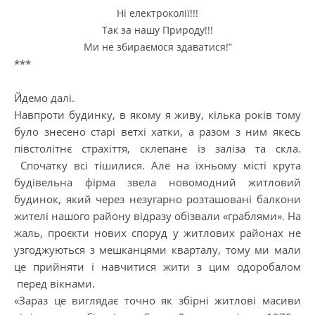
Ні електроколії!!!
Так за нашу Природу!!!
Ми не збираємося здаватися!”
***
Йдемо далі.
Навпроти будинку, в якому я живу, кілька років тому
було знесено старі ветхі хатки, а разом з ним якесь
півстолітнє страхіття, склепане із заліза та скла.
Спочатку всі тішилися. Але на їхньому місті крута
будівельна фірма звела новомодний житловий
будинок, який через незугарно розташовані балкони
жителі нашого району відразу обізвали «граблями». На
жаль, проєкти нових споруд у житлових районах не
узгоджуються з мешканцями кварталу, тому ми мали
це прийняти і навчитися жити з цим одоробалом
перед вікнами.
«Зараз це виглядає точно як збірні житлові масиви