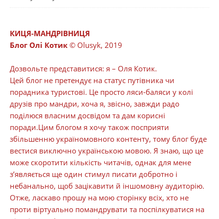
КИЦЯ-МАНДРІВНИЦЯ
Блог Олі Котик
© Olusyk, 2019
Дозвольте представитися: я – Оля Котик.
Цей блог не претендує на статус путівника чи
порадника туристові. Це просто ляси-баляси у колі
друзів про мандри, хоча я, звісно, завжди радо
поділюся власним досвідом та дам корисні
поради.Цим блогом я хочу також посприяти
збільшенню україномовного контенту, тому блог буде
вестися виключно українською мовою. Я знаю, що це
може скоротити кількість читачів, однак для мене
з’являється ще один стимул писати добротно і
небанально, щоб зацікавити й іншомовну аудиторію.
Отже, ласкаво прошу на мою сторінку всіх, хто не
проти віртуально помандрувати та поспілкуватися на