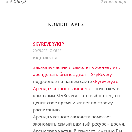
від
Olusyk
2 коментарі
КОМЕНТАРІ 2
SKYREVERYKIP
20.09.2021 О 06:12
ВІДПОВІCТИ
Заказать частный самолет в Женеву или
арендовать бизнес-джет – SkyRevery
–
подробнее на нашем сайте
skyrevery.ru
Аренда частного самолета
с экипажем в
компании SkyRevery – это выбор тех, кто
ценит свое время и живет по своему
расписанию!
Аренда частного самолета помогает
экономить самый важный ресурс – время.
Арендовав частный самолет, именно Вы