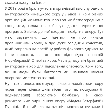
сталася наступна історія.
У 2019 році я брала участь в організації виступу одного
аматорського німецького хору у Львові і, крім різних
організаційних моментів, пов’язаних безпосередньо з
концертом, взяла на себе укладання туристичної
програми. Звісно, до неї входив і похід на оперу. Тут
маю зауважити, що йдеться не про якийсь
провінційний хорик, а про дуже солідний колектив,
який запросив на постійну роботу фахового диригента
і не простого, а того, що відповідав в нашій
Нюрнберзькій Опері за хори. Час від часу він брав цей
аматорський хор для підсилення оперного. Крім того,
всі ці люди були багатолітніми шанувальниками
оперного мистецтва взагалі.
Ну, і так сталося, що я зустрічалася з «комітетом» хору
якраз через кілька днів після того, як послухала (і
подивилася!!!) абсолютно бомбезну в своїх
режисерських вирішеннях оперу «Мадам Батерфляй»
Пуччіні. Я прийшла на зустріч, махаючи ручками і