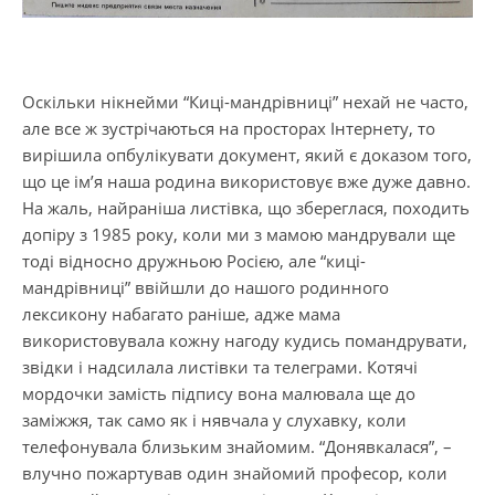
Оскільки нікнейми “Киці-мандрівниці” нехай не часто,
але все ж зустрічаються на просторах Інтернету, то
вирішила опбулікувати документ, який є доказом того,
що це ім’я наша родина використовує вже дуже давно.
На жаль, найраніша листівка, що збереглася, походить
допіру з 1985 року, коли ми з мамою мандрували ще
тоді відносно дружньою Росією, але “киці-
мандрівниці” ввійшли до нашого родинного
лексикону набагато раніше, адже мама
використовувала кожну нагоду кудись помандрувати,
звідки і надсилала листівки та телеграми. Котячі
мордочки замість підпису вона малювала ще до
заміжжя, так само як і нявчала у слухавку, коли
телефонувала близьким знайомим. “Донявкалася”, –
влучно пожартував один знайомий професор, коли