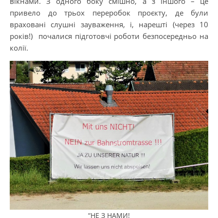
вікнами. З одного боку смішно, а з іншого – це
привело до трьох переробок проєкту, де були
враховані слушні зауваження, і, нарешті (через 10
років!) почалися підготовчі роботи безпосередньо на
колії.
“НЕ З НАМИ!