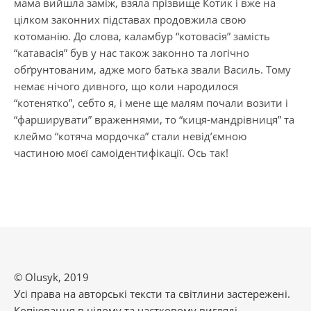
мама вийшла заміж, взяла прізвище Котик і вже на
цілком законних підставах продовжила свою
котоманію. До слова, каламбур “котовасія” замість
“катавасія” був у нас також законно та логічно
обґрунтованим, адже мого батька звали Василь. Тому
немає нічого дивного, що коли народилося
“котенятко”, себто я, і мене ще малям почали возити і
“фарширувати” враженнями, то “киця-мандрівниця” та
клеймо “котяча мордочка” стали невід’ємною
частиною моєї самоідентифікації. Ось так!
© Olusyk, 2019
Усі права на авторські тексти та світлини застережені.
Копіювання в цілому та частковому вигляді