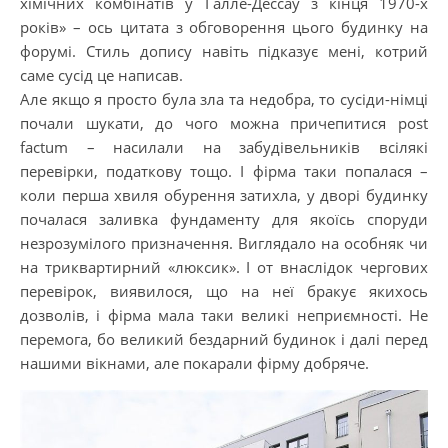
хімічних комбінатів у Галле-Дессау з кінця 1970-х
років» – ось цитата з обговорення цього будинку на
форумі. Стиль допису навіть підказує мені, котрий
саме сусід це написав.
Але якщо я просто була зла та недобра, то сусіди-німці
почали шукати, до чого можна причепитися post
factum – насилали на забудівельників всілякі
перевірки, податкову тощо. І фірма таки попалася –
коли перша хвиля обурення затихла, у дворі будинку
почалася заливка фундаменту для якоїсь споруди
незрозумілого призначення. Виглядало на особняк чи
на триквартирний «люксик». І от внаслідок чергових
перевірок, виявилося, що на неї бракує якихось
дозволів, і фірма мала таки великі неприємності. Не
перемога, бо великий бездарний будинок і далі перед
нашими вікнами, але покарали фірму добряче.