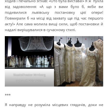
ходив і печально зітхав: «Ото була вистава!» Я ж пухла
від задоволення: «А що з вами було б, якби ви
подивилися львівську постановку цієї опери!
Повмирали б на місці від захвату ще під час першого
акту!» Але сама молила вищі сили, щоб постановки й
надалі вирішувалися в сучасному стилі.
Staatstheater Nrnberg
Spielzeit 2014/2015
***
Я направду не розуміла місцевих глядачів, доки не