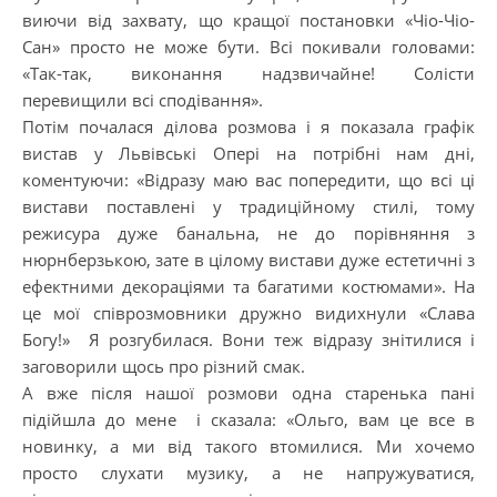
виючи від захвату, що кращої постановки «Чіо-Чіо-
Сан» просто не може бути. Всі покивали головами:
«Так-так, виконання надзвичайне! Солісти
перевищили всі сподівання».
Потім почалася ділова розмова і я показала графік
вистав у Львівські Опері на потрібні нам дні,
коментуючи: «Відразу маю вас попередити, що всі ці
вистави поставлені у традиційному стилі, тому
режисура дуже банальна, не до порівняння з
нюрнберзькою, зате в цілому вистави дуже естетичні з
ефектними декораціями та багатими костюмами». На
це мої співрозмовники дружно видихнули «Слава
Богу!» Я розгубилася. Вони теж відразу знітилися і
заговорили щось про різний смак.
А вже після нашої розмови одна старенька пані
підійшла до мене і сказала: «Ольго, вам це все в
новинку, а ми від такого втомилися. Ми хочемо
просто слухати музику, а не напружуватися,