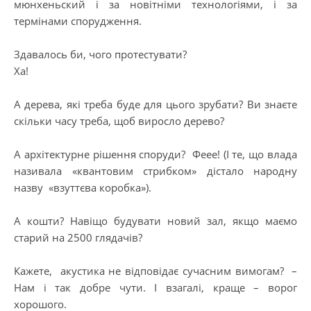
мюнхеньский і за новітніми технологіями, і за
термінами спорудження.
Здавалось би, чого протестувати?
Ха!
А дерева, які треба буде для цього зрубати? Ви знаєте
скільки часу треба, щоб виросло дерево?
А архітектурне рішення споруди? Феее! (І те, що влада
називала «квантовим стрибком» дістало народну
назву «взуттєва коробка»).
А кошти? Навіщо будувати новий зал, якщо маємо
старий на 2500 глядачів?
Кажете, акустика не відповідає сучасним вимогам? –
Нам і так добре чути. І взагалі, краще – ворог
хорошого.