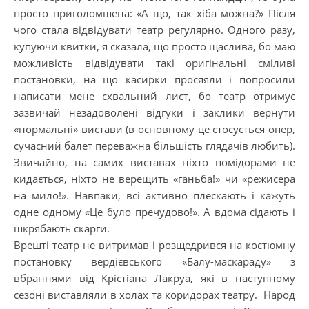
просто приголомшена: «А що, так хіба можна?» Після
чого стала відвідувати театр регулярно. Одного разу,
купуючи квитки, я сказала, що просто щаслива, бо маю
можливість відвідувати такі оригінальні сміливі
постановки, на що касирки просяяли і попросили
написати мене схвальний лист, бо театр отримує
зазвичай незадоволені відгуки і заклики вернути
«нормальні» вистави (в основному це стосується опер,
сучасний балет переважна більшість глядачів любить).
Звичайно, на самих виставах ніхто помідорами не
кидається, ніхто не верещить «ганьба!» чи «режисера
на мило!». Навпаки, всі активно плескають і кажуть
одне одному «Це було пречудово!». А вдома сідають і
шкрябають скарги.
Врешті театр не витримав і розщедрився на костюмну
постановку вердієвського «Балу-маскараду» з
вбраннями від Крістіана Лакруа, які в наступному
сезоні виставляли в холах та коридорах театру. Народ