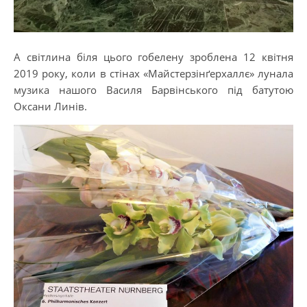
А світлина біля цього гобелену зроблена 12 квітня
2019 року, коли в стінах «Майстерзінґерхаллє» лунала
музика нашого Василя Барвінського під батутою
Оксани Линів.