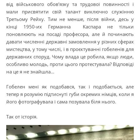
від військового обов’язку та трудової повинності і
мали присвятити свій талант виключно служінню
Третьому Рейху. Тим не менше, після війни, десь у
кінці 1950-их Германна Каспара не тільки
поновлюють на посаді професора, але й починають
давати численні державні замовлення у різних сферах
мистецтва, у тому числі, і в проєктуванні гобеленів для
державних споруд. Чому влада це робила, якщо люди,
особливо молодь, проти цього протестувала? Відповіді
на це я не знайшла…
Гобелен мені як подобався, так і подобається, але
тепер я розумію підтиснуті губи окремих німців, коли я
його фотографувала і сама позувала біля нього.
Так от історія.