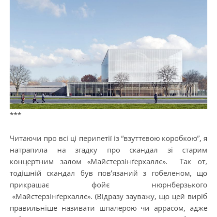
***
Читаючи про всі ці перипетії із “взуттєвою коробкою”, я
натрапила на згадку про скандал зі старим
концертним залом «Майстерзінґерхаллє». Так от,
тодішній скандал був пов’язаний з гобеленом, що
прикрашає фойє нюрнберзького
«Майстерзінґерхаллє». (Відразу зауважу, що цей виріб
правильніше називати шпалерою чи аррасом, адже