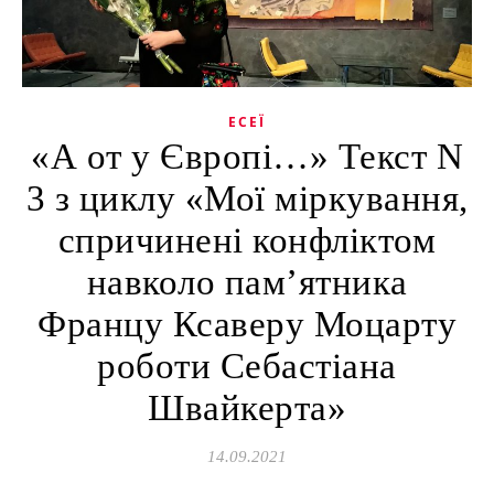
ЕСЕЇ
«А от у Європі…» Текст N
3 з циклу «Мої міркування,
спричинені конфліктом
навколо пам’ятника
Францу Ксаверу Моцарту
роботи Себастіана
Швайкерта»
14.09.2021