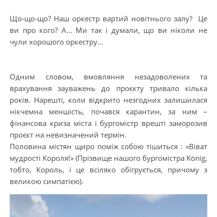
Що-що-що? Наш оркестр вартий новітнього залу? Це
ви про кого? А… Ми так і думали, що ви ніколи не
чули хорошого оркестру…
Одним словом, вмовляння незадоволених та
врахування зауважень до проєкту тривало кілька
років. Нарешті, коли відкрито незгодних залишилася
нікчемна меншість, почався карантин, за ним –
фінансова криза міста і бургомістр врешті заморозив
проєкт на невизначений термін.
Половина містян щиро поміж собою тішиться : «Віват
мудрості Короля!» (Прізвище нашого бургомістра König,
тобто, Король, і це всіляко обігрується, причому з
великою симпатією).