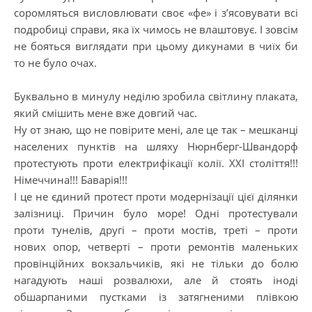
соромляться висловлювати своє «фе» і з’ясовувати всі
подробиці справи, яка їх чимось не влаштовує. І зовсім
не бояться виглядати при цьому дикунами в чиїх би
то не було очах.
Буквально в минулу неділю зробила світлину плаката,
який смішить мене вже довгий час.
Ну от знаю, що не повірите мені, але це так – мешканці
населених пунктів на шляху Нюрнберг-Швандорф
протестують проти електрифікації колії. ХХІ століття!!!
Німеччина!!! Баварія!!!
І це не єдиний протест проти модернізації цієї ділянки
залізниці. Причин було море! Одні протестували
проти тунелів, другі – проти мостів, треті – проти
нових опор, четверті – проти ремонтів маленьких
провінційних вокзальчиків, які не тільки до болю
нагадують наші розвалюхи, але й стоять іноді
обшарпаними пустками із затягненими плівкою