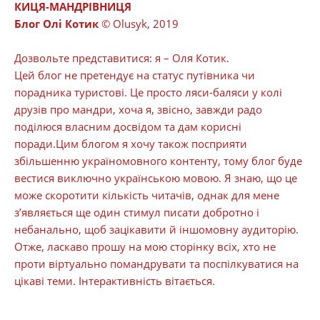
КИЦЯ-МАНДРІВНИЦЯ
Блог Олі Котик
© Olusyk, 2019
Дозвольте представитися: я – Оля Котик.
Цей блог не претендує на статус путівника чи
порадника туристові. Це просто ляси-баляси у колі
друзів про мандри, хоча я, звісно, завжди радо
поділюся власним досвідом та дам корисні
поради.Цим блогом я хочу також посприяти
збільшенню україномовного контенту, тому блог буде
вестися виключно українською мовою. Я знаю, що це
може скоротити кількість читачів, однак для мене
з’являється ще один стимул писати добротно і
небанально, щоб зацікавити й іншомовну аудиторію.
Отже, ласкаво прошу на мою сторінку всіх, хто не
проти віртуально помандрувати та поспілкуватися на
цікаві теми. Інтерактивність вітається.