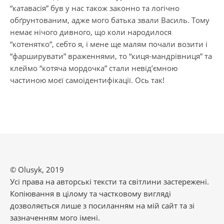
“катавасія” був у нас також законно та логічно
обґрунтованим, адже мого батька звали Василь. Тому
немає нічого дивного, що коли народилося
“котенятко”, себто я, і мене ще малям почали возити і
“фарширувати” враженнями, то “киця-мандрівниця” та
клеймо “котяча мордочка” стали невід’ємною
частиною моєї самоідентифікації. Ось так!
© Olusyk, 2019
Усі права на авторські тексти та світлини застережені.
Копіювання в цілому та частковому вигляді
дозволяється лише з посиланням на мій сайт та зі
зазначенням мого імені.