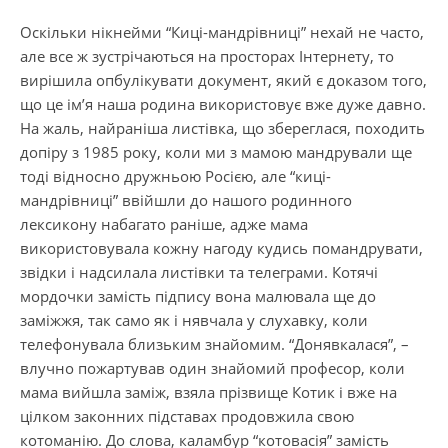
Оскільки нікнейми “Киці-мандрівниці” нехай не часто,
але все ж зустрічаються на просторах Інтернету, то
вирішила опбулікувати документ, який є доказом того,
що це ім’я наша родина використовує вже дуже давно.
На жаль, найраніша листівка, що збереглася, походить
допіру з 1985 року, коли ми з мамою мандрували ще
тоді відносно дружньою Росією, але “киці-
мандрівниці” ввійшли до нашого родинного
лексикону набагато раніше, адже мама
використовувала кожну нагоду кудись помандрувати,
звідки і надсилала листівки та телеграми. Котячі
мордочки замість підпису вона малювала ще до
заміжжя, так само як і нявчала у слухавку, коли
телефонувала близьким знайомим. “Донявкалася”, –
влучно пожартував один знайомий професор, коли
мама вийшла заміж, взяла прізвище Котик і вже на
цілком законних підставах продовжила свою
котоманію. До слова, каламбур “котовасія” замість