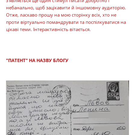
з’являється ще один стимул писати добротно і
небанально, щоб зацікавити й іншомовну аудиторію.
Отже, ласкаво прошу на мою сторінку всіх, хто не
проти віртуально помандрувати та поспілкуватися на
цікаві теми. Інтерактивність вітається.
"ПАТЕНТ" НА НАЗВУ БЛОГУ