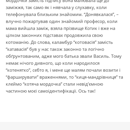
мордочки замість підпису вона малювала ще до
заміжжя, так само як і нявчала у слухавку, коли
телефонувала близьким знайомим. “Донявкалася”, –
влучно пожартував один знайомий професор, коли
мама вийшла заміж, взяла прізвище Котик і вже на
цілком законних підставах продовжила свою
котоманію. До слова, каламбур “котовасія” замість
“катавасія” був у нас також законно та логічно
обґрунтованим, адже мого батька звали Василь. Тому
немає нічого дивного, що коли народилося
“котенятко”, себто я, і мене ще малям почали возити і
“фарширувати” враженнями, то “киця-мандрівниця” та
клеймо “котяча мордочка” стали невід’ємною
частиною моєї самоідентифікації. Ось так!