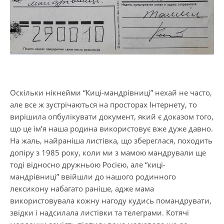
Оскільки нікнейми “Киці-мандрівниці” нехай не часто,
але все ж зустрічаються на просторах Інтернету, то
вирішила опбулікувати документ, який є доказом того,
що це ім’я наша родина використовує вже дуже давно.
На жаль, найраніша листівка, що збереглася, походить
допіру з 1985 року, коли ми з мамою мандрували ще
тоді відносно дружньою Росією, але “киці-
мандрівниці” ввійшли до нашого родинного
лексикону набагато раніше, адже мама
використовувала кожну нагоду кудись помандрувати,
звідки і надсилала листівки та телеграми. Котячі